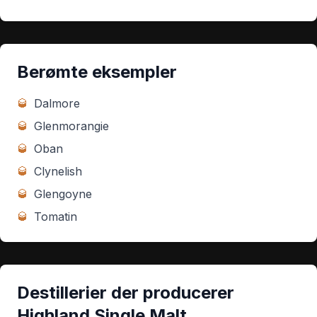
Berømte eksempler
🥃
Dalmore
🥃
Glenmorangie
🥃
Oban
🥃
Clynelish
🥃
Glengoyne
🥃
Tomatin
Destillerier der producerer
Highland Single Malt