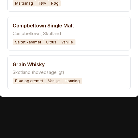
Maltsmag
Tørv
Røg
Campbeltown Single Malt
Campbeltown, Skotland
Saltet karamel
Citrus
Vanille
Grain Whisky
Skotland (hovedsageligt)
Blød og cremet
Vanilje
Honning