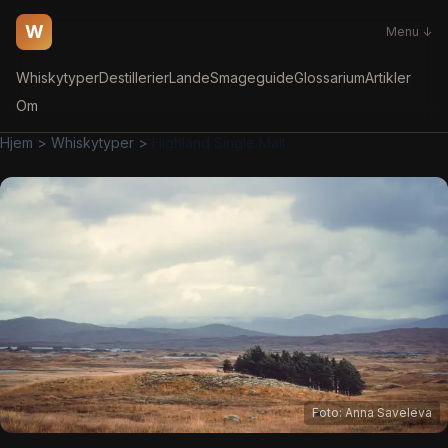
W
Menu ↓
Whiskytyper
Destillerier
Lande
Smageguide
Glossarium
Artikler
Om
Hjem
>
Whiskytyper
>
Highland Single Malt
Foto:
Anna Saveleva