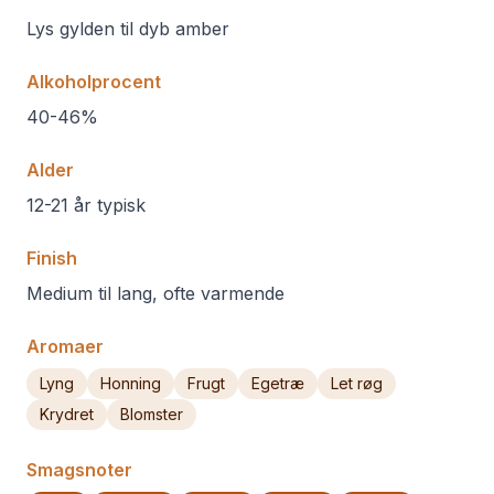
Lys gylden til dyb amber
Alkoholprocent
40-46%
Alder
12-21 år typisk
Finish
Medium til lang, ofte varmende
Aromaer
Lyng
Honning
Frugt
Egetræ
Let røg
Krydret
Blomster
Smagsnoter