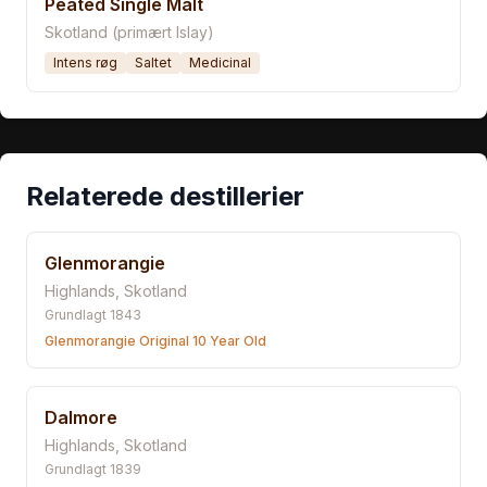
Peated Single Malt
Skotland (primært Islay)
Intens røg
Saltet
Medicinal
Relaterede destillerier
Glenmorangie
Highlands
,
Skotland
Grundlagt
1843
Glenmorangie Original 10 Year Old
Dalmore
Highlands
,
Skotland
Grundlagt
1839