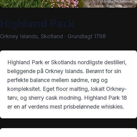
Foto:
martin bennie
Highland Park
Orkney Islands
,
Skotland
· Grundlagt
1798
Highland Park er Skotlands nordligste destilleri,
beliggende på Orkney Islands. Berømt for sin
perfekte balance mellem sødme, røg og
kompleksitet. Eget floor malting, lokalt Orkney-
tørv, og sherry cask modning. Highland Park 18
er en af verdens mest prisbelønnede whiskies.