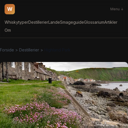
W
Menu ↓
Whiskytyper
Destillerier
Lande
Smageguide
Glossarium
Artikler
Om
Forside
>
Destillerier
>
Highland Park