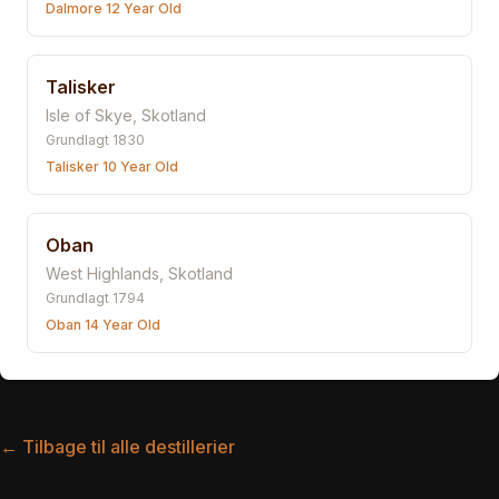
Dalmore 12 Year Old
Talisker
Isle of Skye
,
Skotland
Grundlagt
1830
Talisker 10 Year Old
Oban
West Highlands
,
Skotland
Grundlagt
1794
Oban 14 Year Old
← Tilbage til alle destillerier