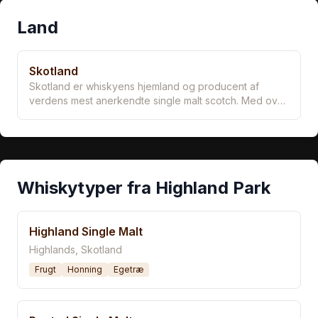
Land
Skotland
Skotland er whiskyens hjemland og producent af
verdens mest anerkendte single malt scotch. Med over
130 aktive destillerier og 5 hovedregioner har Skotland
den mest varierede whiskystil i verden - fra tørvet Islay
til blomstret Speyside.
Whiskytyper fra Highland Park
Highland Single Malt
Highlands, Skotland
Frugt
Honning
Egetræ