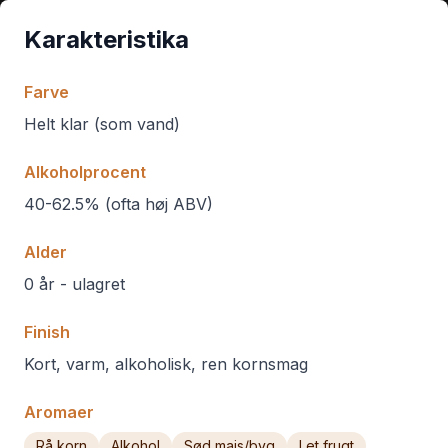
Karakteristika
Farve
Helt klar (som vand)
Alkoholprocent
40-62.5% (ofta høj ABV)
Alder
0 år - ulagret
Finish
Kort, varm, alkoholisk, ren kornsmag
Aromaer
Rå korn
Alkohol
Sød majs/byg
Let frugt