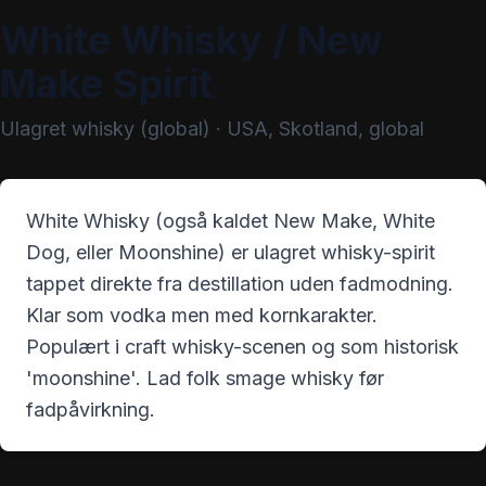
White Whisky / New
Make Spirit
Ulagret whisky (global)
·
USA, Skotland, global
White Whisky (også kaldet New Make, White
Dog, eller Moonshine) er ulagret whisky-spirit
tappet direkte fra destillation uden fadmodning.
Klar som vodka men med kornkarakter.
Populært i craft whisky-scenen og som historisk
'moonshine'. Lad folk smage whisky før
fadpåvirkning.