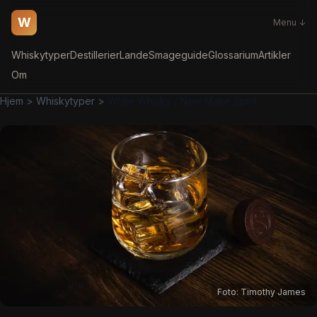
W
Menu ↓
Whiskytyper
Destillerier
Lande
Smageguide
Glossarium
Artikler
Om
Hjem
>
Whiskytyper
>
White Whisky / New Make Spirit
Foto:
Timothy James