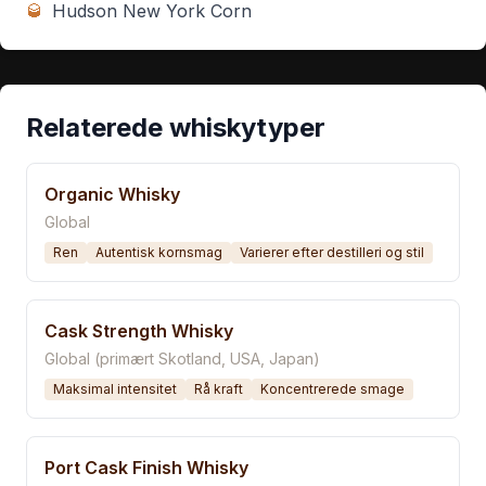
🥃
Hudson New York Corn
Relaterede whiskytyper
Organic Whisky
Global
Ren
Autentisk kornsmag
Varierer efter destilleri og stil
Cask Strength Whisky
Global (primært Skotland, USA, Japan)
Maksimal intensitet
Rå kraft
Koncentrerede smage
Port Cask Finish Whisky