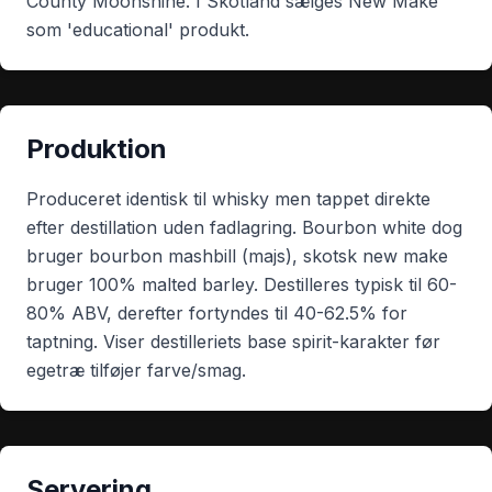
County Moonshine. I Skotland sælges New Make
som 'educational' produkt.
Produktion
Produceret identisk til whisky men tappet direkte
efter destillation uden fadlagring. Bourbon white dog
bruger bourbon mashbill (majs), skotsk new make
bruger 100% malted barley. Destilleres typisk til 60-
80% ABV, derefter fortyndes til 40-62.5% for
taptning. Viser destilleriets base spirit-karakter før
egetræ tilføjer farve/smag.
Servering