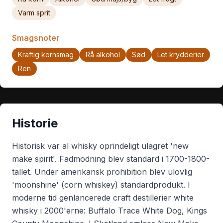
Varm sprit
Smagsnoter
Kraftig kornsmag
Rå alkohol
Sød
Let krydderier
Ren
Historie
Historisk var al whisky oprindeligt ulagret 'new
make spirit'. Fadmodning blev standard i 1700-1800-
tallet. Under amerikansk prohibition blev ulovlig
'moonshine' (corn whiskey) standardprodukt. I
moderne tid genlancerede craft destillerier white
whisky i 2000'erne: Buffalo Trace White Dog, Kings