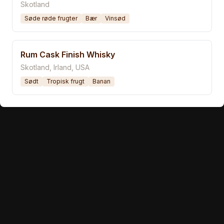
Skotland
Søde røde frugter
Bær
Vinsød
Rum Cask Finish Whisky
Skotland, Irland, USA
Sødt
Tropisk frugt
Banan