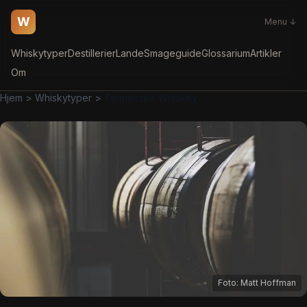
W
Menu ↓
Whiskytyper
Destillerier
Lande
Smageguide
Glossarium
Artikler
Om
Hjem
>
Whiskytyper
>
Tennessee Whiskey
Foto:
Matt Hoffman