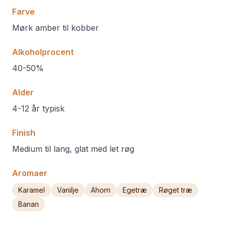
Farve
Mørk amber til kobber
Alkoholprocent
40-50%
Alder
4-12 år typisk
Finish
Medium til lang, glat med let røg
Aromaer
Karamel
Vanilje
Ahorn
Egetræ
Røget træ
Banan