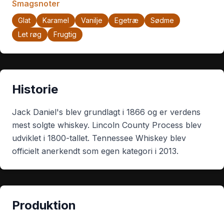
Smagsnoter
Glat
Karamel
Vanilje
Egetræ
Sødme
Let røg
Frugtig
Historie
Jack Daniel's blev grundlagt i 1866 og er verdens
mest solgte whiskey. Lincoln County Process blev
udviklet i 1800-tallet. Tennessee Whiskey blev
officielt anerkendt som egen kategori i 2013.
Produktion