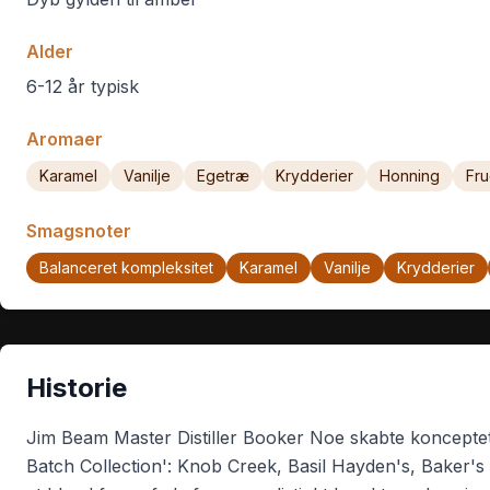
Alder
6-12 år typisk
Aromaer
Karamel
Vanilje
Egetræ
Krydderier
Honning
Fru
Smagsnoter
Balanceret kompleksitet
Karamel
Vanilje
Krydderier
Historie
Jim Beam Master Distiller Booker Noe skabte konceptet
Batch Collection': Knob Creek, Basil Hayden's, Baker's