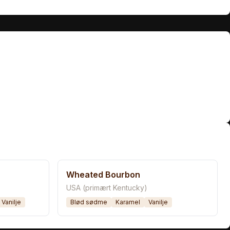
Wheated Bourbon
USA (primært Kentucky)
Vanilje
Blød sødme
Karamel
Vanilje