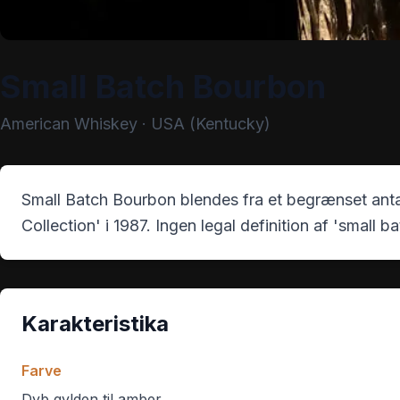
Small Batch Bourbon
American Whiskey
·
USA (Kentucky)
Small Batch Bourbon blendes fra et begrænset anta
Collection' i 1987. Ingen legal definition af 'small b
Karakteristika
Farve
Dyb gylden til amber