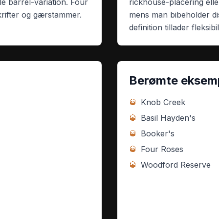
le barrel-variation. Four
rickhouse-placering eller
krifter og gærstammer.
mens man bibeholder disti
definition tillader fleksibil
Berømte eksem
🥃
Knob Creek
🥃
Basil Hayden's
🥃
Booker's
🥃
Four Roses
🥃
Woodford Reserve