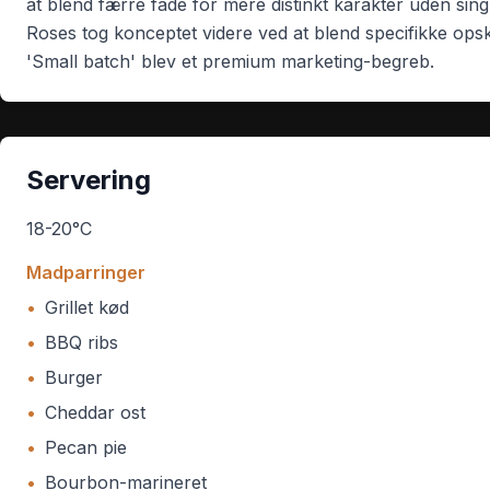
at blend færre fade for mere distinkt karakter uden sing
Roses tog konceptet videre ved at blend specifikke ops
'Small batch' blev et premium marketing-begreb.
Servering
18-20°C
Madparringer
•
Grillet kød
•
BBQ ribs
•
Burger
•
Cheddar ost
•
Pecan pie
•
Bourbon-marineret