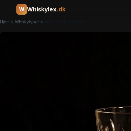
Whiskylex
.dk
W
Hjem
>
Whiskytyper
>
Small Batch Bourbon