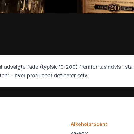
l udvalgte fade (typisk 10-200) fremfor tusindvis i s
atch' - hver producent definerer selv.
Alkoholprocent
43-50%