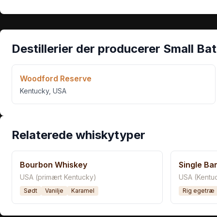
Destillerier der producerer
Small Ba
Woodford Reserve
Kentucky
,
USA
Relaterede whiskytyper
Bourbon Whiskey
Single Ba
USA (primært Kentucky)
USA (Kentu
Sødt
Vanilje
Karamel
Rig egetræ