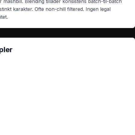
 mashbill. Blending tillader konsistens batch-til-batch
nkt karakter. Ofte non-chill filtered. Ingen legal
itet.
pler