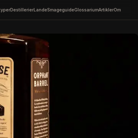
typer
Destillerier
Lande
Smageguide
Glossarium
Artikler
Om