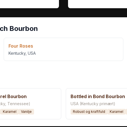
tch Bourbon
Four Roses
Kentucky
,
USA
rrel Bourbon
Bottled in Bond Bourbon
cky, Tennessee)
USA (Kentucky primært)
Karamel
Vanilje
Robust og kraftfuld
Karamel