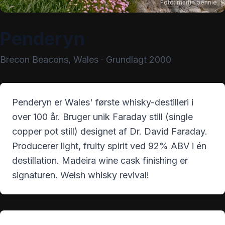
Foto:
martin bennie
Penderyn
Brecon Beacons
,
Wales
· Grundlagt
2000
Penderyn er Wales' første whisky-destilleri i
over 100 år. Bruger unik Faraday still (single
copper pot still) designet af Dr. David Faraday.
Producerer light, fruity spirit ved 92% ABV i én
destillation. Madeira wine cask finishing er
signaturen. Welsh whisky revival!