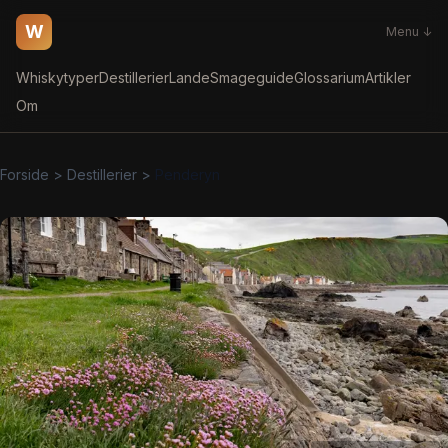
W
Menu ↓
Whiskytyper
Destillerier
Lande
Smageguide
Glossarium
Artikler
Om
Forside
>
Destillerier
>
Penderyn