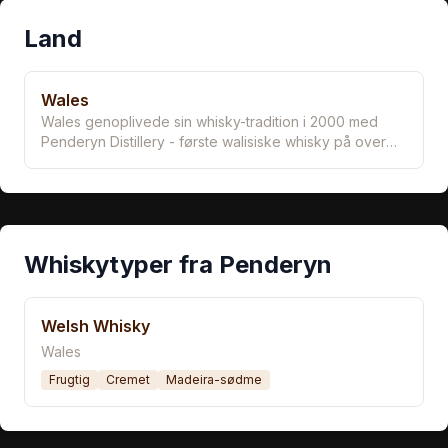
Land
Wales
Wales genoplivede sin whisky-tradition i 2000 med
Penderyn Distillery - første walisiske whisky på over
100 år. Beliggende i Brecon Beacons National Park
med rent fjeldvand. Unik Faraday still giver let, fruity
spirit. Madeira cask finishing er signaturen. Nu flere
destillerier åbner.
Whiskytyper fra Penderyn
Welsh Whisky
Wales
Frugtig
Cremet
Madeira-sødme