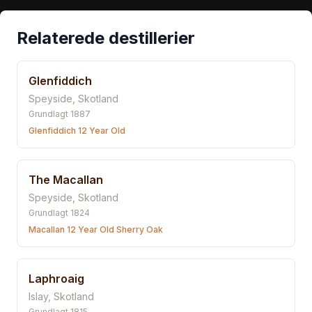
Relaterede destillerier
Glenfiddich
Speyside
,
Skotland
Grundlagt
1887
Glenfiddich 12 Year Old
The Macallan
Speyside
,
Skotland
Grundlagt
1824
Macallan 12 Year Old Sherry Oak
Laphroaig
Islay
,
Skotland
Grundlagt
1815