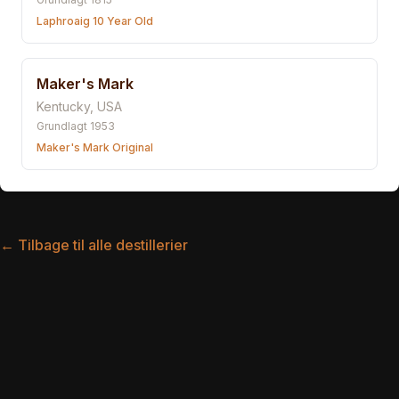
Laphroaig 10 Year Old
Maker's Mark
Kentucky
,
USA
Grundlagt
1953
Maker's Mark Original
← Tilbage til alle destillerier