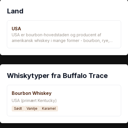
Land
USA
USA er bourbon-hovedstaden og producent af
amerikansk whiskey i mange former - bourbon, rye,
Tennessee whiskey og craft whiskey. Kentucky alene
producerer 95% af verdens bourbon.
Whiskytyper fra Buffalo Trace
Bourbon Whiskey
USA (primært Kentucky)
Sødt
Vanilje
Karamel