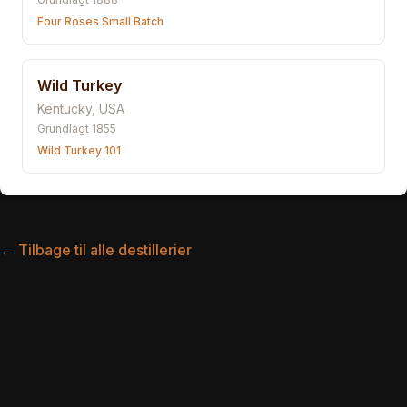
Four Roses Small Batch
Wild Turkey
Kentucky
,
USA
Grundlagt
1855
Wild Turkey 101
← Tilbage til alle destillerier