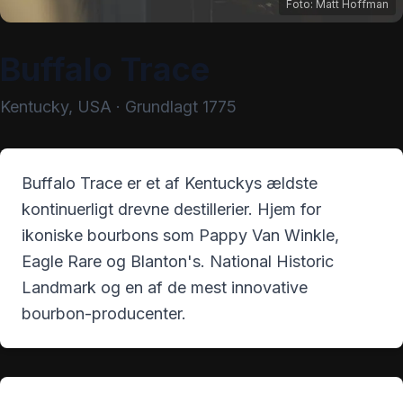
Foto:
Matt Hoffman
Buffalo Trace
Kentucky
,
USA
· Grundlagt
1775
Buffalo Trace er et af Kentuckys ældste
kontinuerligt drevne destillerier. Hjem for
ikoniske bourbons som Pappy Van Winkle,
Eagle Rare og Blanton's. National Historic
Landmark og en af de mest innovative
bourbon-producenter.