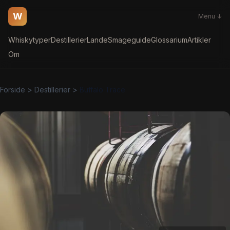
W
Menu ↓
Whiskytyper
Destillerier
Lande
Smageguide
Glossarium
Artikler
Om
Forside
>
Destillerier
>
Buffalo Trace