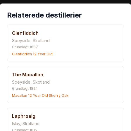
Relaterede destillerier
Glenfiddich
Speyside
,
Skotland
Grundlagt
1887
Glenfiddich 12 Year Old
The Macallan
Speyside
,
Skotland
Grundlagt
1824
Macallan 12 Year Old Sherry Oak
Laphroaig
Islay
,
Skotland
Grundlagt
1815