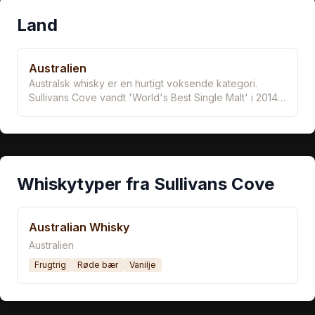
Land
Australien
Australsk whisky er en hurtigt voksende kategori.
Sullivans Cove vandt 'World's Best Single Malt' i 2014,
hvilket satte Australien på whisky-kortet. Tasmania's
kølige klima, rene vand og innovative ånd har skabt en
unik whisky-identitet med fokus på lokale ingredienser.
Whiskytyper fra Sullivans Cove
Australian Whisky
Australien
Frugtrig
Røde bær
Vanilje