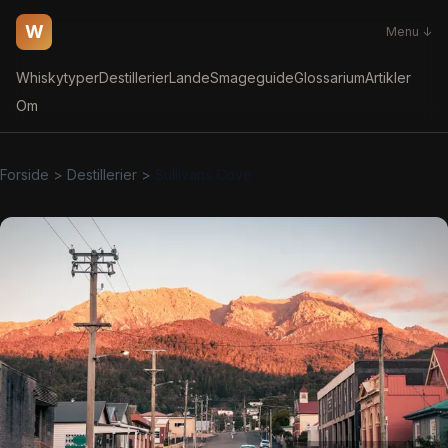
W
Menu ↓
Whiskytyper
Destillerier
Lande
Smageguide
Glossarium
Artikler
Om
Forside
>
Destillerier
>
Sullivans Cove