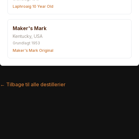
Laphroaig 10 Year Old
Maker's Mark
Kentucky
,
USA
Grundlagt
1953
Maker's Mark Original
← Tilbage til alle destillerier