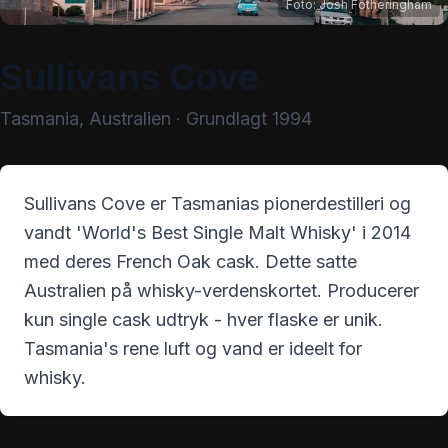
Foto:
Josh Fotheringham
Sullivans Cove
Tasmania
,
Australien
· Grundlagt
1994
Sullivans Cove er Tasmanias pionerdestilleri og
vandt 'World's Best Single Malt Whisky' i 2014
med deres French Oak cask. Dette satte
Australien på whisky-verdenskortet. Producerer
kun single cask udtryk - hver flaske er unik.
Tasmania's rene luft og vand er ideelt for
whisky.